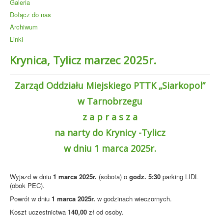
Galeria
Dołącz do nas
Archiwum
Linki
Krynica, Tylicz marzec 2025r.
Zarząd Oddziału Miejskiego PTTK „Siarkopol”
w Tarnobrzegu
z a p r a s z a
na narty do Krynicy -Tylicz
w dniu 1 marca 2025r.
Wyjazd w dniu
1 marca 2025r.
(sobota) o
godz.
5:30
parking LIDL
(obok PEC).
Powrót w dniu
1 marca 2025r.
w godzinach wieczornych.
Koszt uczestnictwa
140,00
zł od osoby.