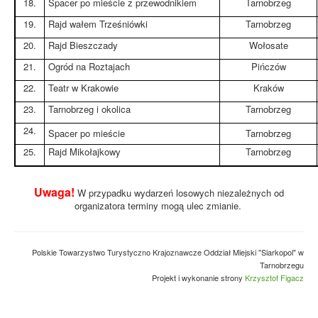
18.
Spacer po mieście z przewodnikiem
Tarnobrzeg
19.
Rajd wałem Trześniówki
Tarnobrzeg
20.
Rajd Bieszczady
Wołosate
21.
Ogród na Roztajach
Pińczów
22.
Teatr w Krakowie
Kraków
23.
Tarnobrzeg i okolica
Tarnobrzeg
24.
Spacer po mieście
Tarnobrzeg
25.
Rajd Mikołajkowy
Tarnobrzeg
Uwaga!
W przypadku wydarzeń losowych niezależnych od
organizatora terminy mogą ulec zmianie.
Polskie Towarzystwo Turystyczno Krajoznawcze Oddział Miejski "Siarkopol" w
Tarnobrzegu
Projekt i wykonanie strony
Krzysztof Figacz