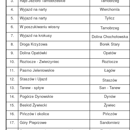
3.
Rajd Jezioro Tarnobrzeskie
Tarnobrzeg
4.
Wyjazd na narty
Wierchomla
5.
Wyjazd na narty
Tylicz
6.
W poszukiwaniu wiosny
Tarnobrzeg
7.
Wyjazd na krokusy
Dolina Chochołowska
8.
Droga Krzyżowa
Borek Stary
9.
Dolina Opatówki
Opatów
10.
Roztocze - Zwierzyniec
Roztocze
11.
Pasmo Jeleniowskie
Łagów
12.
Staszów i Ujazd
Staszów
13.
Tanew - spływ
San - Tanew
14.
Pogórze Dynowskie
Dynów
15.
Beskid Żywiecki
Żywiec
16.
Pińczów i okolice
Pińczów
17.
Góry Pieprzowe
Sandomierz