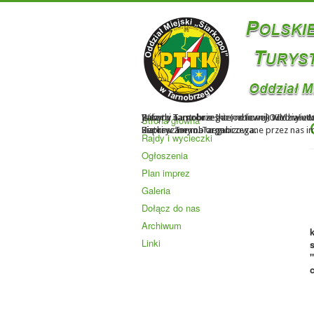
Witamy na stronie Internetowej Oddziału M
Jezioro Tarnobrzeskie - zbiornik wodny u
Zabytki Tarnobrzega: (od lewej) XIV - wie
Strona główna
Zapraszamy na organizowane przez nas impr
Siarki w Tarnobrzegu.
Historyczne m. Tarnobrzega.
Rajdy i wycieczki
Ogłoszenia
Plan imprez
Galeria
Dołącz do nas
Archiwum
Linki