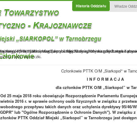
Historia Oddziału
Władze Oddz
iejskiego PTTK "Siarkopol w Tarnobrzegu. Dołożyliśmy wszelkich starań aby s
tworzony poprzez zalanie wodą z pobliskiej Wisły wyrobiska górniczego o pow
czny Kościół Świętej Marii Magdaleny w Miechocinie, XV - wieczny Zamek Tarno
Członkowie
ezy, rajdy i wycieczki.
Członkowie PTTK O/M „Siarkopol" w Tarn
I N F O R M A C J A
dla członków PTTK O/M „Siarkopol” w Ta
Od 25 maja 2018 roku obowiązuje Rozporządzenie Parlamentu Europejski
kwietnia 2016 r. w sprawie ochrony osób fizycznych w związku z przet
swobodnego przepływu takich danych oraz uchylenia dyrektywy 95/46/
"GDPR" lub "Ogólne Rozporządzenie o Ochronie Danych"). W związku 
członków PTTK Oddział Miejski „Siarkopol” w Tarnobrzegu jest dostępn