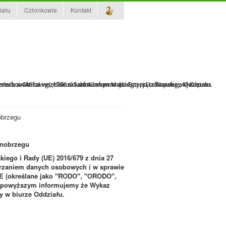
iału
Członkowie
Kontakt
erwis zawierał wszelkie aktualne informacje dotyczące Naszego Oddziału.
ierzchni 446 ha i głębokości do 42 m powstałego po odkrywkowej Kopalni
wskich w Dzikowie, 1706 r. Sanktuarium Matki Bożej Dzikowskiej, Muzeum
obrzegu
rnobrzegu
ego i Rady (UE) 2016/679 z dnia 27
warzaniem danych osobowych i w sprawie
WE (określane jako "RODO", "ORODO",
z powyższym informujemy że Wykaz
y w biurze Oddziału.