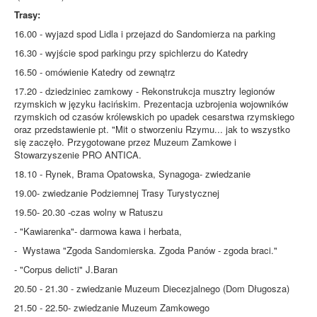
Trasy:
16.00 - wyjazd spod Lidla i przejazd do Sandomierza na parking
16.30 - wyjście spod parkingu przy spichlerzu do Katedry
16.50 - omówienie Katedry od zewnątrz
17.20 - dziedziniec zamkowy - Rekonstrukcja musztry legionów
rzymskich w języku łacińskim. Prezentacja uzbrojenia wojowników
rzymskich od czasów królewskich po upadek cesarstwa rzymskiego
oraz przedstawienie pt. "Mit o stworzeniu Rzymu... jak to wszystko
się zaczęło. Przygotowane przez Muzeum Zamkowe i
Stowarzyszenie PRO ANTICA.
18.10 - Rynek, Brama Opatowska, Synagoga- zwiedzanie
19.00- zwiedzanie Podziemnej Trasy Turystycznej
19.50- 20.30 -czas wolny w Ratuszu
- "Kawiarenka"- darmowa kawa i herbata,
- Wystawa "Zgoda Sandomierska. Zgoda Panów - zgoda braci."
- "Corpus delicti" J.Baran
20.50 - 21.30 - zwiedzanie Muzeum Diecezjalnego (Dom Długosza)
21.50 - 22.50- zwiedzanie Muzeum Zamkowego