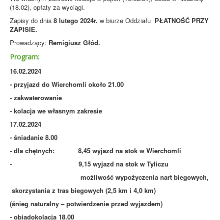
(18.02), opłaty za wyciągi.
Zapisy do dnia
8 lutego 2024r.
w biurze Oddziału
PŁATNOŚĆ PRZY
ZAPISIE.
Prowadzący:
Remigiusz Głód.
Program:
16.02.2024
- przyjazd do Wierchomli około 21.00
- zakwaterowanie
- kolacja we własnym zakresie
17.02.2024
- śniadanie 8.00
- dla chętnych: 8,45 wyjazd na stok w Wierchomli
- 9,15 wyjazd na stok w Tyliczu
możliwość wypożyczenia nart biegowych,
skorzystania z tras biegowych (2,5 km i 4,0 km)
(śnieg naturalny – potwierdzenie przed wyjazdem)
- obiadokolacja 18.00