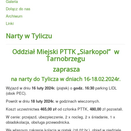
Galeria
Dołącz do nas
Archiwum
Linki
Narty w Tyliczu
Oddział Miejski PTTK „Siarkopol” w
Tarnobrzegu
zaprasza
na narty do Tylicza w dniach 16-18.02.2024r.
Wyjazd w dniu
16 luty 2024r.
(piątek) o
godz. 16:30
parking LIDL
(obok PEC).
Powrót w dniu
18 luty 2024r.
w godzinach wieczornych.
Koszt uczestnictwa
465,00 zł
od członka PTTK,
480,00
zł pozostali.
W cenie: przejazd, ubezpieczenie, 2 x nocleg, 2 x śniadanie, 1 x
obiadokolacja, obsługa przewodnicka.
We własnym zakresie kolacja w piątek (16.02.br.), obiad w niedzielę