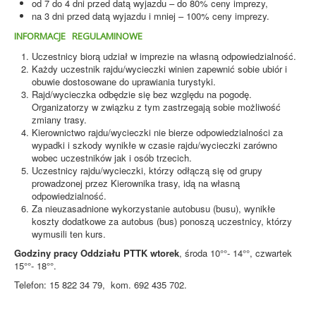
od 7 do 4 dni przed datą wyjazdu – do 80% ceny imprezy,
na 3 dni przed datą wyjazdu i mniej – 100% ceny imprezy.
INFORMACJE REGULAMINOWE
Uczestnicy biorą udział w imprezie na własną odpowiedzialność.
Każdy uczestnik rajdu/wycieczki winien zapewnić sobie ubiór i
obuwie dostosowane do uprawiania turystyki.
Rajd/wycieczka odbędzie się bez względu na pogodę.
Organizatorzy w związku z tym zastrzegają sobie możliwość
zmiany trasy.
Kierownictwo rajdu/wycieczki nie bierze odpowiedzialności za
wypadki i szkody wynikłe w czasie rajdu/wycieczki zarówno
wobec uczestników jak i osób trzecich.
Uczestnicy rajdu/wycieczki, którzy odłączą się od grupy
prowadzonej przez Kierownika trasy, idą na własną
odpowiedzialność.
Za nieuzasadnione wykorzystanie autobusu (busu), wynikłe
koszty dodatkowe za autobus (bus) ponoszą uczestnicy, którzy
wymusili ten kurs.
Godziny pracy Oddziału PTTK wtorek
, środa 10°°- 14°°, czwartek
15°°- 18°°.
Telefon: 15 822 34 79, kom. 692 435 702.