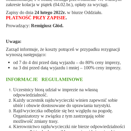
zakresie kolacja w piątek (04.02.br.), opłaty za wyciągi.
Zapisy do dnia
24 lutego 2022r.
w biurze Oddziału.
PŁATNOŚĆ PRZY ZAPISIE
.
Prowadzący:
Remigiusz Głód.
Uwaga:
Zarząd informuje, że koszty potrąceń w przypadku rezygnacji
wynoszą następująco:
od 7 do 4 dni przed datą wyjazdu – do 80% ceny imprezy,
na 3 dni przed datą wyjazdu i mniej – 100% ceny imprezy.
INFORMACJE REGULAMINOWE
Uczestnicy biorą udział w imprezie na własną
odpowiedzialność.
Każdy uczestnik rajdu/wycieczki winien zapewnić sobie
ubiór i obuwie dostosowane do uprawiania turystyki.
Rajd/wycieczka odbędzie się bez względu na pogodę.
Organizatorzy w związku z tym zastrzegają sobie
możliwość zmiany trasy.
Kierownictwo rajdu/wycieczki nie bierze odpowiedzialności