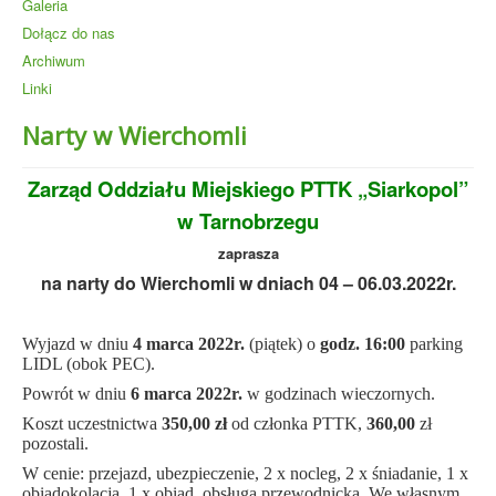
Galeria
Dołącz do nas
Archiwum
Linki
Narty w Wierchomli
Zarząd Oddziału Miejskiego PTTK „Siarkopol”
w Tarnobrzegu
zaprasza
na narty do Wierchomli w dniach 04 – 06.03.2022r.
Wyjazd w dniu
4 marca 2022r.
(piątek) o
godz.
16:00
parking
LIDL (obok PEC).
Powrót w dniu
6 marca 2022r.
w godzinach wieczornych.
Koszt uczestnictwa
350,00 zł
od członka PTTK,
360,00
zł
pozostali.
W cenie: przejazd, ubezpieczenie, 2 x nocleg, 2 x śniadanie, 1 x
obiadokolacja, 1 x obiad, obsługa przewodnicka. We własnym