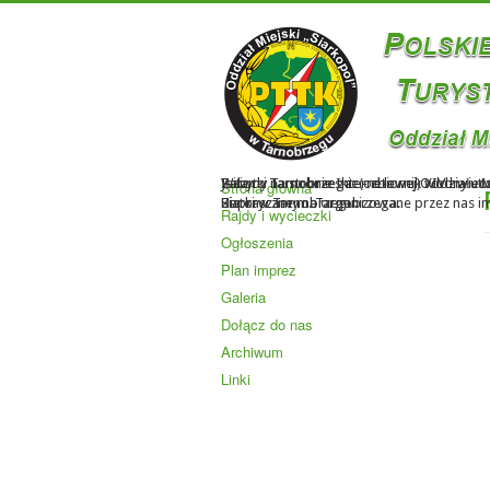
Witamy na stronie Internetowej Oddziału M
Jezioro Tarnobrzeskie - zbiornik wodny u
Zabytki Tarnobrzega: (od lewej) XIV - wie
Strona główna
Zapraszamy na organizowane przez nas impr
Siarki w Tarnobrzegu.
Historyczne m. Tarnobrzega.
Rajdy i wycieczki
Ogłoszenia
Plan imprez
Galeria
Dołącz do nas
Archiwum
Linki