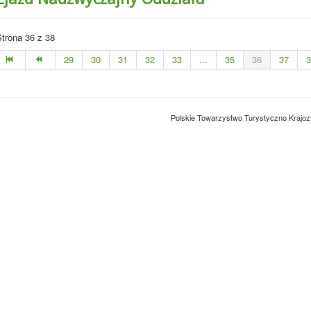
Strona 36 z 38
29
30
31
32
33
...
35
36
37
3
Polskie Towarzystwo Turystyczno Krajoz