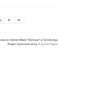
8
nawcze Oddział Miejski "Siarkopol" w Tarnobrzegu
Projekt i wykonanie strony
Krzysztof Figacz