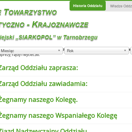
Historia Oddziału
Władze Oddz
iejskiego PTTK "Siarkopol w Tarnobrzegu. Dołożyliśmy wszelkich starań aby s
tworzony poprzez zalanie wodą z pobliskiej Wisły wyrobiska górniczego o pow
czny Kościół Świętej Marii Magdaleny w Miechocinie, XV - wieczny Zamek Tarno
Miesiąc
Rok
ezy, rajdy i wycieczki.
Zarząd Oddziału zaprasza:
Zarząd Oddziału zawiadamia:
Żegnamy naszego Kolegę.
Żegnamy naszego Wspaniałego Kolegę
Zjazd Nadzwyczajny Oddziału